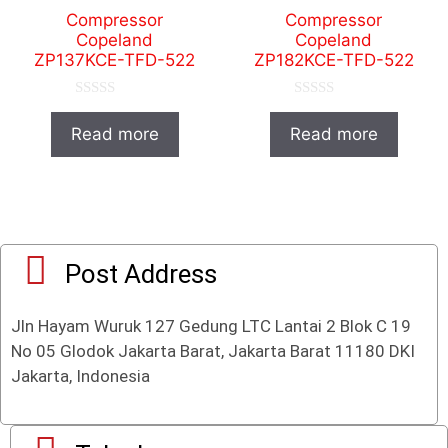
Compressor
Compressor
Copeland
Copeland
ZP137KCE-TFD-522
ZP182KCE-TFD-522
0
0
o
o
Read more
Read more
u
u
t
t
o
o
f
f
5
5
Post Address
Jln Hayam Wuruk 127 Gedung LTC Lantai 2 Blok C 19
No 05 Glodok Jakarta Barat, Jakarta Barat 11180 DKI
Jakarta, Indonesia