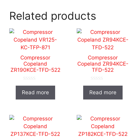
Related products
Compressor
Compressor
Copeland
Copeland ZR94KCE-
ZR190KCE-TFD-522
TFD-522
0
0
o
o
Read more
Read more
u
u
t
t
o
o
f
f
5
5