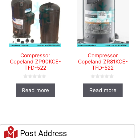
Compressor
Compressor
Copeland ZP90KCE-
Copeland ZR81KCE-
TFD-522
TFD-522
0
0
o
o
Read more
Read more
u
u
t
t
o
o
f
f
5
5
Post Address