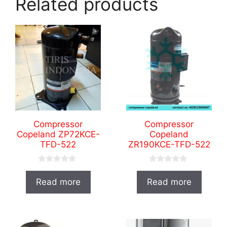
Related products
Compressor
Compressor
Copeland ZP72KCE-
Copeland
TFD-522
ZR190KCE-TFD-522
0
0
o
o
Read more
Read more
u
u
t
t
o
o
f
f
5
5