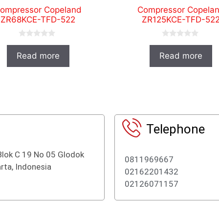
ompressor Copeland
Compressor Copela
ZR68KCE-TFD-522
ZR125KCE-TFD-52
0
0
o
o
Read more
Read more
u
u
t
t
o
o
f
f
5
5
Telephone
Blok C 19 No 05 Glodok
0811969667
rta, Indonesia
02162201432
02126071157