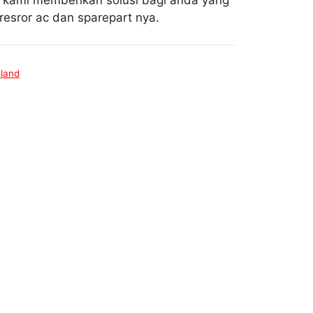
i kami memberikan solusi bagi anda yang
esror ac dan sparepart nya.
land