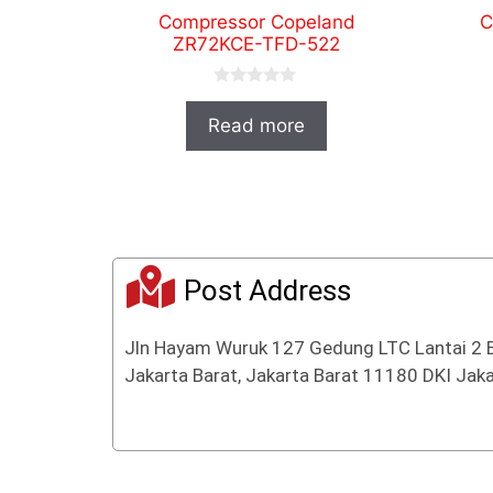
Compressor Copeland
C
ZR72KCE-TFD-522
0
o
Read more
u
t
o
f
5
Post Address
Jln Hayam Wuruk 127 Gedung LTC Lantai 2 
Jakarta Barat, Jakarta Barat 11180 DKI Jaka