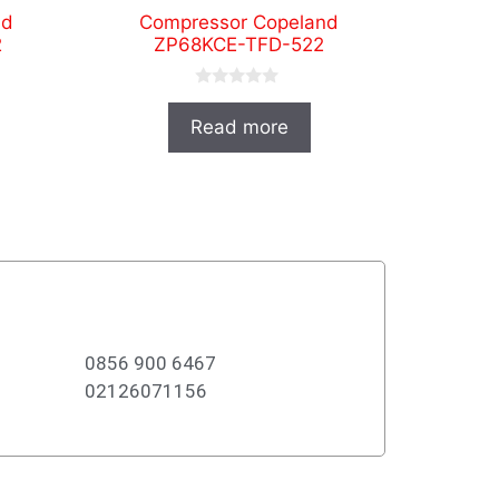
nd
Compressor Copeland
2
ZP68KCE-TFD-522
0
o
Read more
u
t
o
f
5
0856 900 6467
02126071156