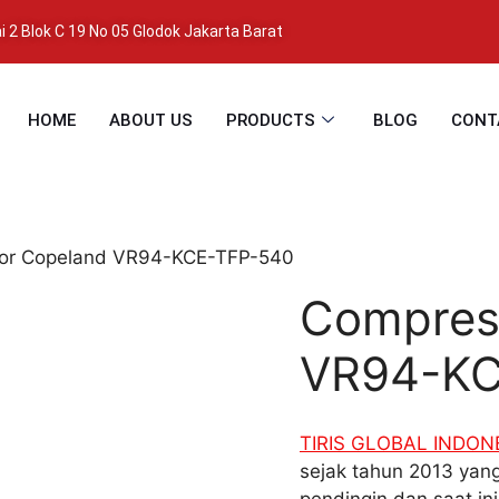
 2 Blok C 19 No 05 Glodok Jakarta Barat
HOME
ABOUT US
PRODUCTS
BLOG
CONT
or Copeland VR94-KCE-TFP-540
Compres
VR94-KC
TIRIS GLOBAL INDON
sejak tahun 2013 yang