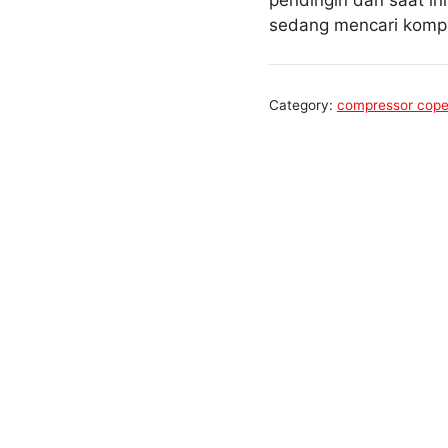
pendingin dan saat in
sedang mencari kompr
Category:
compressor cope