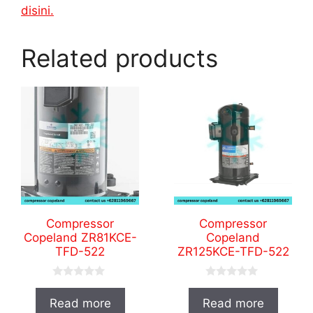
disini.
Related products
Compressor
Compressor
Copeland ZR81KCE-
Copeland
TFD-522
ZR125KCE-TFD-522
0
0
o
o
Read more
Read more
u
u