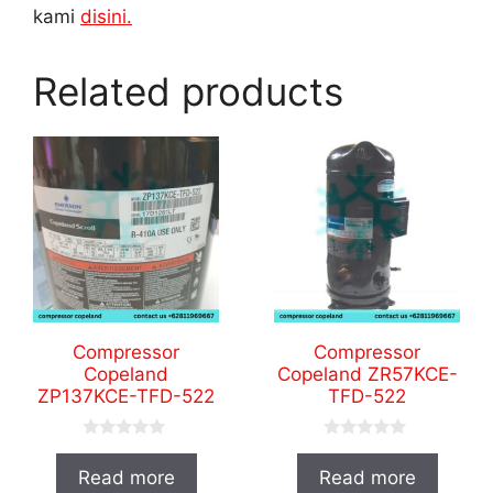
kami
disini.
Related products
Compressor
Compressor
Copeland
Copeland ZR57KCE-
ZP137KCE-TFD-522
TFD-522
0
0
o
o
Read more
Read more
u
u