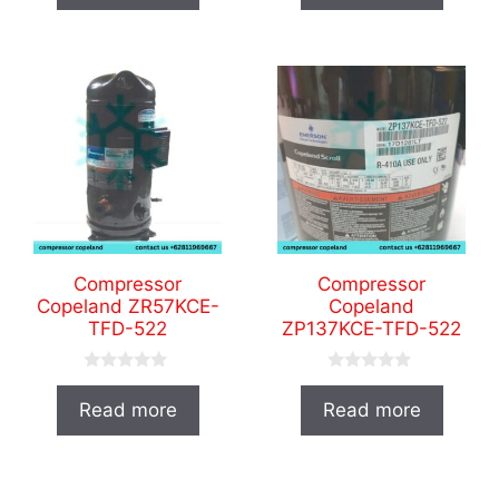
t
t
o
o
f
f
5
5
Compressor
Compressor
Copeland ZR57KCE-
Copeland
TFD-522
ZP137KCE-TFD-522
0
0
o
o
Read more
Read more
u
u
t
t
o
o
f
f
5
5