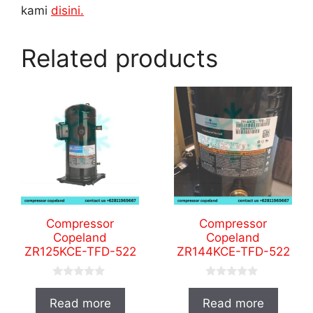
kami
disini.
Related products
Compressor
Compressor
Copeland
Copeland
ZR125KCE-TFD-522
ZR144KCE-TFD-522
0
0
o
o
Read more
Read more
u
u