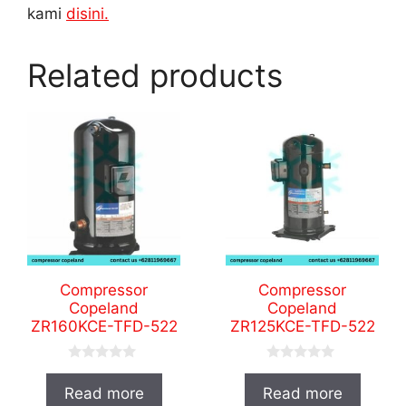
kami
disini.
Related products
Compressor
Compressor
Copeland
Copeland
ZR160KCE-TFD-522
ZR125KCE-TFD-522
0
0
o
o
Read more
Read more
u
u