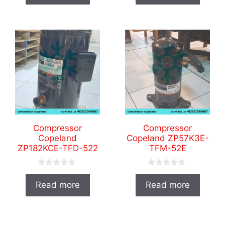
t
t
o
o
f
f
5
5
Compressor
Compressor
Copeland
Copeland ZP57K3E-
ZP182KCE-TFD-522
TFM-52E
0
0
o
o
Read more
Read more
u
u
t
t
o
o
f
f
5
5