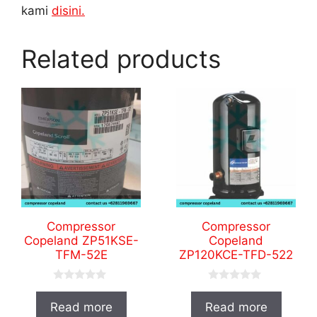
kami
disini.
Related products
Compressor
Compressor
Copeland ZP51KSE-
Copeland
TFM-52E
ZP120KCE-TFD-522
0
0
o
o
Read more
Read more
u
u