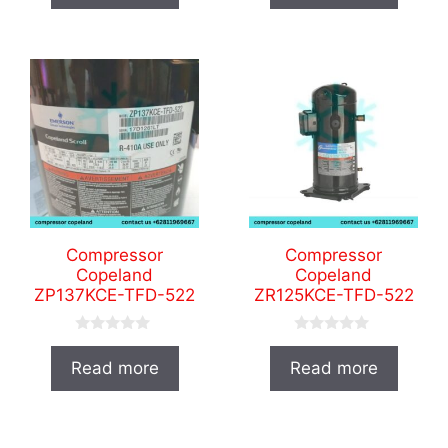
t
t
o
o
f
f
5
5
Compressor
Compressor
Copeland
Copeland
ZP137KCE-TFD-522
ZR125KCE-TFD-522
0
0
o
o
Read more
Read more
u
u
t
t
o
o
f
f
5
5