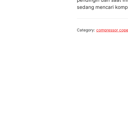
pendingin dan saat in
sedang mencari kompr
Category:
compressor cope