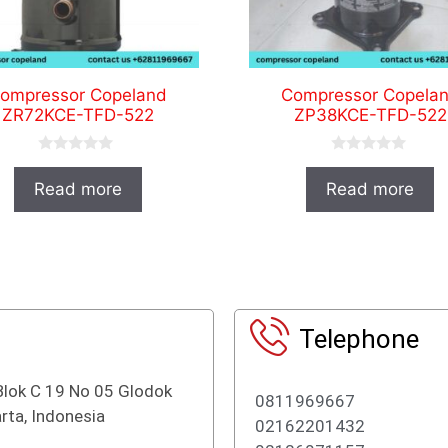
ompressor Copeland
Compressor Copela
ZR72KCE-TFD-522
ZP38KCE-TFD-522
0
0
o
o
Read more
Read more
u
u
t
t
o
o
f
f
5
5
Telephone
Blok C 19 No 05 Glodok
0811969667
rta, Indonesia
02162201432