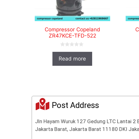
Compressor Copeland
C
ZR47KCE-TFD-522
0
o
Read more
u
t
o
f
5
Post Address
Jln Hayam Wuruk 127 Gedung LTC Lantai 2 
Jakarta Barat, Jakarta Barat 11180 DKI Jaka