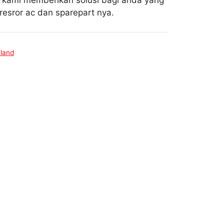
i kami memberikan solusi bagi anda yang
esror ac dan sparepart nya.
land