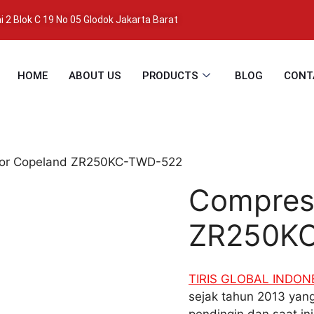
 2 Blok C 19 No 05 Glodok Jakarta Barat
HOME
ABOUT US
PRODUCTS
BLOG
CONT
or Copeland ZR250KC-TWD-522
Compres
ZR250K
TIRIS GLOBAL INDON
sejak tahun 2013 yang