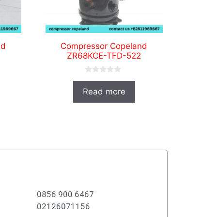
nd
Compressor Copeland
ZR68KCE-TFD-522
0
o
Read more
u
t
o
f
5
0856 900 6467
02126071156