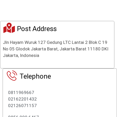
o
o
f
f
5
5
Post Address
Jln Hayam Wuruk 127 Gedung LTC Lantai 2 Blok C 19
No 05 Glodok Jakarta Barat, Jakarta Barat 11180 DKI
Jakarta, Indonesia
Telephone
0811969667
02162201432
02126071157