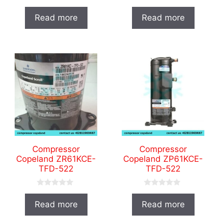
0
0
o
o
Read more
Read more
u
u
t
t
o
o
f
f
5
5
Compressor
Compressor
Copeland ZR61KCE-
Copeland ZP61KCE-
TFD-522
TFD-522
0
0
o
o
Read more
Read more
u
u
t
t