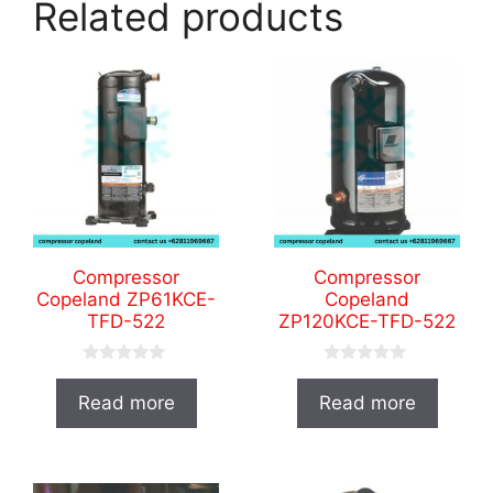
Related products
Compressor
Compressor
Copeland ZP61KCE-
Copeland
TFD-522
ZP120KCE-TFD-522
0
0
o
o
Read more
Read more
u
u
t
t
o
o
f
f
5
5