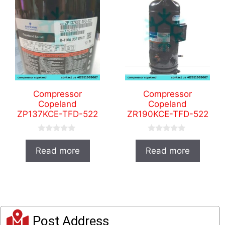
Compressor
Compressor
Copeland
Copeland
ZP137KCE-TFD-522
ZR190KCE-TFD-522
0
0
o
o
Read more
Read more
u
u
t
t
o
o
f
f
5
5
Post Address