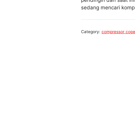
pendingin dan saat in
sedang mencari kompr
Category:
compressor cope