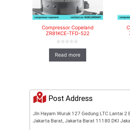
Compressor Copeland
C
ZR81KCE-TFD-522
0
o
Read more
u
t
o
f
5
Post Address
Jln Hayam Wuruk 127 Gedung LTC Lantai 2 
Jakarta Barat, Jakarta Barat 11180 DKI Jaka