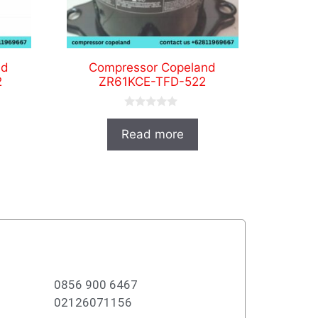
nd
Compressor Copeland
2
ZR61KCE-TFD-522
0
o
Read more
u
t
o
f
5
0856 900 6467
02126071156