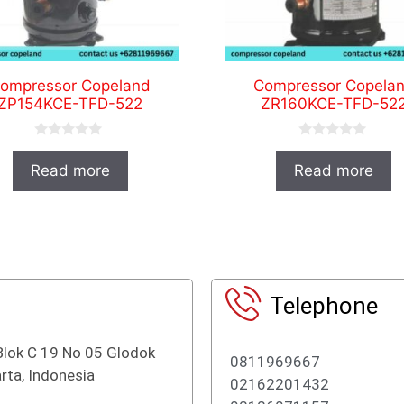
ompressor Copeland
Compressor Copela
ZP154KCE-TFD-522
ZR160KCE-TFD-52
0
0
o
o
Read more
Read more
u
u
t
t
o
o
f
f
5
5
Telephone
Blok C 19 No 05 Glodok
0811969667
rta, Indonesia
02162201432