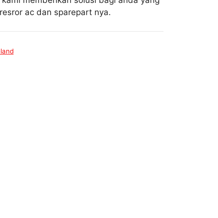
i kami memberikan solusi bagi anda yang
esror ac dan sparepart nya.
land