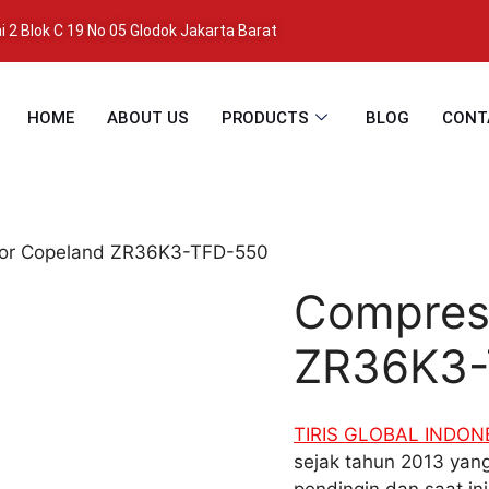
 2 Blok C 19 No 05 Glodok Jakarta Barat
HOME
ABOUT US
PRODUCTS
BLOG
CONT
or Copeland ZR36K3-TFD-550
Compres
ZR36K3-
TIRIS GLOBAL INDON
sejak tahun 2013 yang