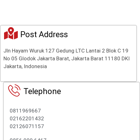
o
o
f
f
5
5
Post Address
Jln Hayam Wuruk 127 Gedung LTC Lantai 2 Blok C 19
No 05 Glodok Jakarta Barat, Jakarta Barat 11180 DKI
Jakarta, Indonesia
Telephone
0811969667
02162201432
02126071157