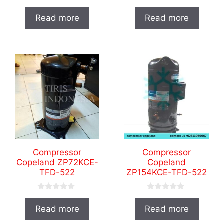
0
0
o
o
Read more
Read more
u
u
t
t
o
o
f
f
5
5
Compressor
Compressor
Copeland ZP72KCE-
Copeland
TFD-522
ZP154KCE-TFD-522
0
0
o
o
Read more
Read more
u
u
t
t