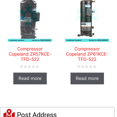
Compressor
Compressor
Copeland ZR57KCE-
Copeland ZP61KCE-
TFD-522
TFD-522
0
0
o
o
Read more
Read more
u
u
t
t
o
o
f
f
5
5
Post Address