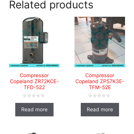
Related products
Compressor
Compressor
Copeland ZR72KCE-
Copeland ZP57K3E-
TFD-522
TFM-52E
0
0
o
o
Read more
Read more
u
u
t
t
o
o
f
f
5
5