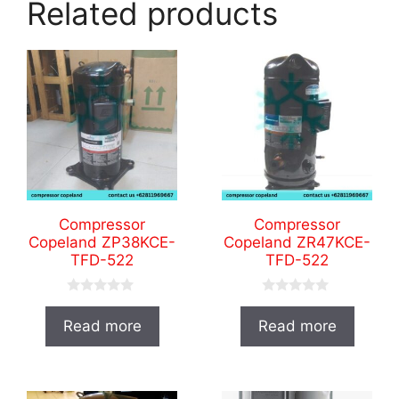
Related products
Compressor
Compressor
Copeland ZP38KCE-
Copeland ZR47KCE-
TFD-522
TFD-522
0
0
o
o
Read more
Read more
u
u
t
t
o
o
f
f
5
5