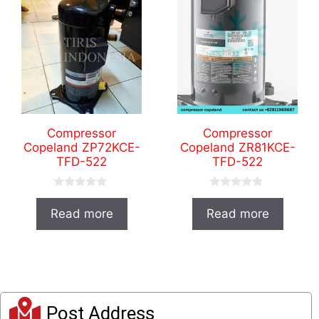
Compressor
Compressor
Copeland ZP72KCE-
Copeland ZR81KCE-
TFD-522
TFD-522
0
0
o
o
Read more
Read more
u
u
t
t
o
o
f
f
5
5
Post Address