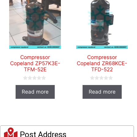
Compressor
Compressor
Copeland ZP57K3E-
Copeland ZR68KCE-
TFM-52E
TFD-522
0
0
o
o
Read more
Read more
u
u
t
t
o
o
f
f
5
5
Post Address