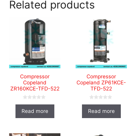
Related products
Compressor
Compressor
Copeland
Copeland ZP61KCE-
ZR160KCE-TFD-522
TFD-522
0
0
o
o
Read more
Read more
u
u
t
t
o
o
f
f
5
5