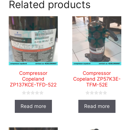
Related products
Compressor
Compressor
Copeland
Copeland ZP57K3E-
ZP137KCE-TFD-522
TFM-52E
0
0
o
o
Read more
Read more
u
u
t
t
o
o
f
f
5
5