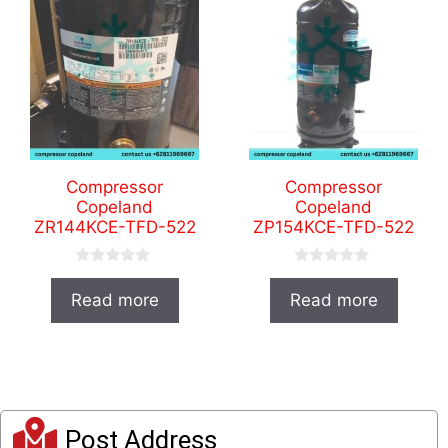
Compressor
Compressor
Copeland
Copeland
ZR144KCE-TFD-522
ZP154KCE-TFD-522
0
0
o
o
Read more
Read more
u
u
t
t
o
o
f
f
5
5
Post Address