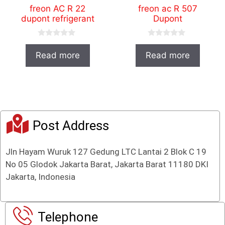
freon AC R 22
freon ac R 507
dupont refrigerant
Dupont
0
0
o
o
Read more
Read more
u
u
t
t
o
o
f
f
5
5
Post Address
Jln Hayam Wuruk 127 Gedung LTC Lantai 2 Blok C 19
No 05 Glodok Jakarta Barat, Jakarta Barat 11180 DKI
Jakarta, Indonesia
Telephone