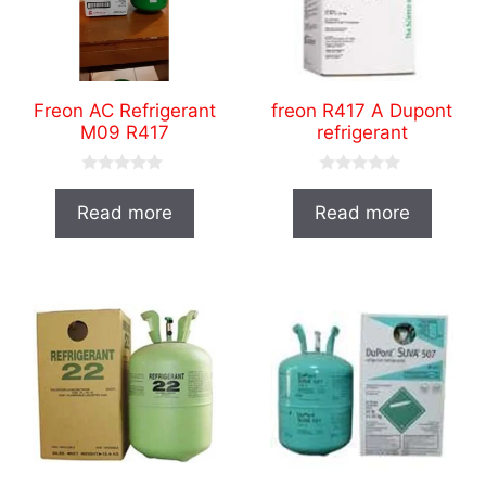
Freon AC Refrigerant
freon R417 A Dupont
M09 R417
refrigerant
0
0
o
o
Read more
Read more
u
u
t
t
o
o
f
f
5
5