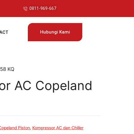
0811-969-667
Hubungi Kami
ACT
B58 KQ
or AC Copeland
opeland Piston
,
Kompressor AC dan Chiller