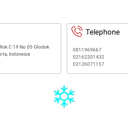
5
f
5
Telephone
Blok C 19 No 05 Glodok
0811969667
rta, Indonesia
02162201432
02126071157