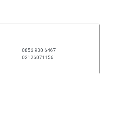
f
5
0856 900 6467
02126071156