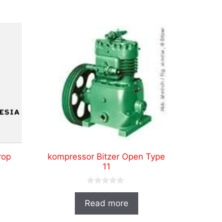
rop
kompressor Bitzer Open Type
11
0
o
Read more
u
t
o