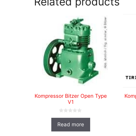
Related products
Kompressor Bitzer Open Type
Kom
V1
0
o
Read more
u
t
o