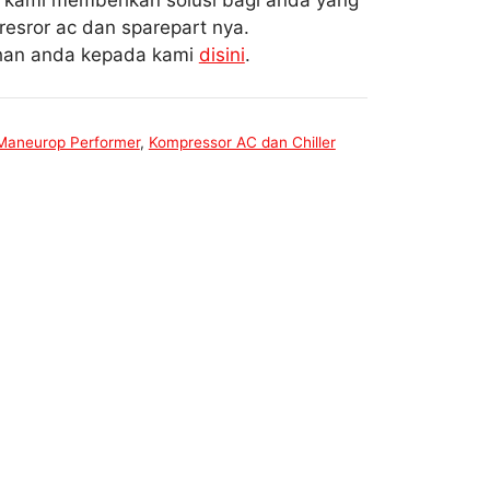
i kami memberikan solusi bagi anda yang
esror ac dan sparepart nya.
uhan anda kepada kami
disini
.
Maneurop Performer
,
Kompressor AC dan Chiller