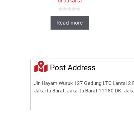
di Jakarta
0
o
Read more
u
t
o
f
5
Post Address
Jln Hayam Wuruk 127 Gedung LTC Lantai 2 
Jakarta Barat, Jakarta Barat 11180 DKI Jaka