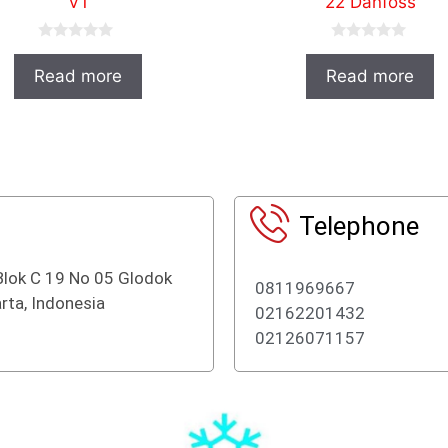
V1
22 Danfoss
0
0
o
o
Read more
Read more
u
u
t
t
o
o
f
f
5
5
Telephone
Blok C 19 No 05 Glodok
0811969667
rta, Indonesia
02162201432
02126071157