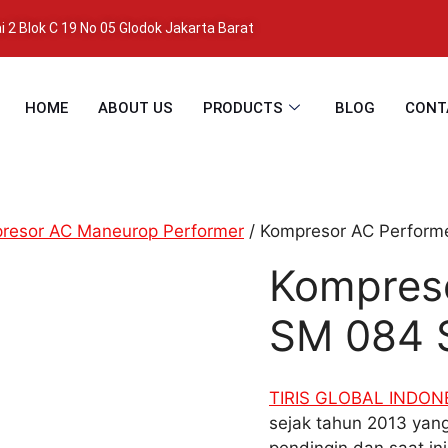
 2 Blok C 19 No 05 Glodok Jakarta Barat
HOME
ABOUT US
PRODUCTS
BLOG
CONT
resor AC Maneurop Performer
/ Kompresor AC Perfor
Kompres
SM 084 
TIRIS GLOBAL INDON
sejak tahun 2013 yang