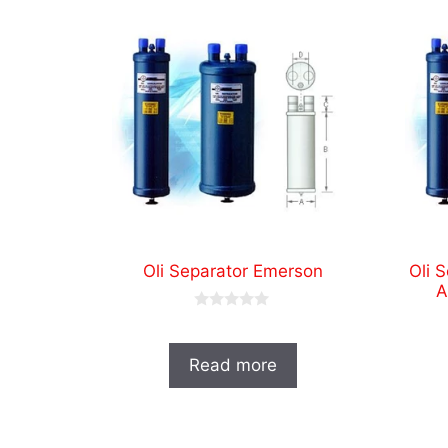
Oli Separator Emerson
Oli 
A
0
o
u
t
Read more
o
f
5