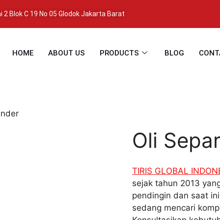
 2 Blok C 19 No 05 Glodok Jakarta Barat
HOME
ABOUT US
PRODUCTS
BLOG
CONT
ender
Oli Sepa
TIRIS GLOBAL INDON
sejak tahun 2013 yang
pendingin dan saat in
sedang mencari kompr