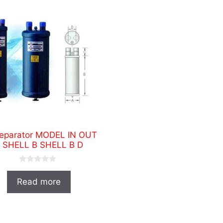
Separator MODEL IN OUT
 SHELL B SHELL B D
0
o
Read more
u
t
o
f
5