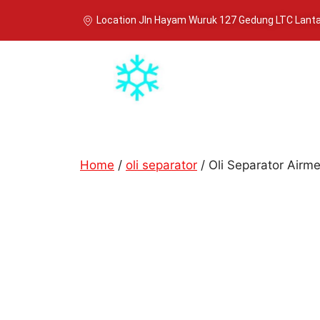
Location Jln Hayam Wuruk 127 Gedung LTC Lantai
Home
/
oli separator
/ Oli Separator Airm