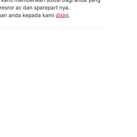
i kami memberikan solusi bagi anda yang
esror ac dan sparepart nya.
uhan anda kepada kami
disini
.