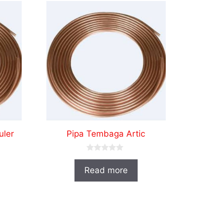
uler
Pipa Tembaga Artic
0
o
Read more
u
t
o
f
5