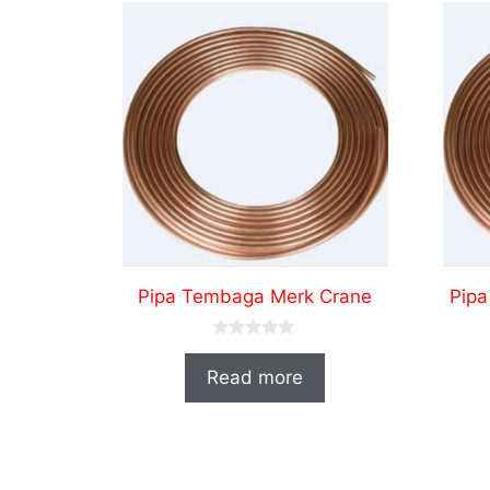
Pipa Tembaga Merk Crane
Pipa
0
o
Read more
u
t
o
f
5