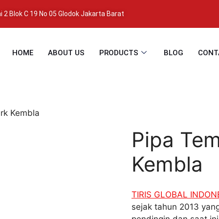
 2 Blok C 19 No 05 Glodok Jakarta Barat
HOME
ABOUT US
PRODUCTS
BLOG
CONT
rk Kembla
Pipa Te
Kembla
TIRIS GLOBAL INDON
sejak tahun 2013 yang